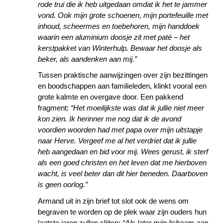
rode trui die ik heb uitgedaan omdat ik het te jammer
vond. Ook mijn grote schoenen, mijn portefeuille met
inhoud, scheermes en toebehoren, mijn handdoek
waarin een aluminium doosje zit met paté – het
kerstpakket van Winterhulp. Bewaar het doosje als
beker, als aandenken aan mij.”
Tussen praktische aanwijzingen over zijn bezittingen
en boodschappen aan familieleden, klinkt vooral een
grote kalmte en overgave door. Een pakkend
fragment:
“Het moeilijkste was dat ik jullie niet meer
kon zien. Ik herinner me nog dat ik de avond
voordien woorden had met papa over mijn uitstapje
naar Herve. Vergeef me al het verdriet dat ik jullie
heb aangedaan en bid voor mij. Wees gerust, ik sterf
als een goed christen en het leven dat me hierboven
wacht, is veel beter dan dit hier beneden. Daarboven
is geen oorlog.”
Armand uit in zijn brief tot slot ook de wens om
begraven te worden op de plek waar zijn ouders hun
laatste jaren zullen slijten:
“Als later mijn lichaam aan