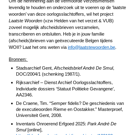
Om de herinnering aan de vermoorde verzetsmensen
levendig te houden en onderzoek uit te voeren op de ‘laatste
woorden’ van deze oorlogsslachtoffers, wil het project
Laatste Woorden
(vzw Helden van het verzet & VUB)
zoveel mogelijk afscheidsbrieven verzamelen,
transcriberen en ontsluiten. Heb je in jouw familie
(afscheids)brieven van geëxecuteerde Belgen tijdens
WOII? Laat het ons weten via
info@laatstewoorden.be
.
Bronnen:
Stadsarchief Gent,
Afscheidsbrief André De Smul
,
DOC/2004/1 (schenking 1987/1).
–
Rijksarchief
Dienst Archief Oorlogsslachtoffers,
Individuele dossiers ‘Statuut Politieke Gevangene’,
AA2346.
De Craene, Tim. “Semper fidelis? De geschiedenis van
de executieoorden Rieme en Oostakker.” Masterproef,
Universiteit Gent, 2008.
Inventaris Onroerend Erfgoed 2025:
Park André De
Smul
[online],