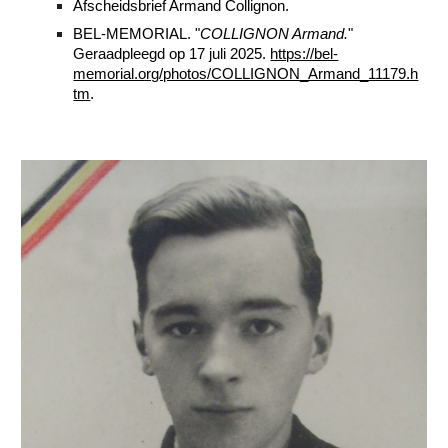
Afscheidsbrief Armand Collignon.
BEL-MEMORIAL. "
COLLIGNON Armand.
"
Geraadpleegd op 17 juli 2025.
https://bel-
memorial.org/photos/COLLIGNON_Armand_11179.h
tm
.