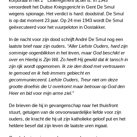
korporaal in het 2
Linieregiment actief is. In 1943
veroordeelt het Duitse
Kriegsgericht
in Gent De Smul
wegens spionage. Het verdict is hard: doodstraf. De Smul
is op dat moment 23 jaar. Op 24 mei 1943 wordt De Smul
geëxecuteerd voor het vuurpeloton in Oostakker.
In de nacht voor zijn dood schrijft André De Smul nog een
laatste brief naar zijn ouders.
“Aller Liefste Ouders, hard zijn
sommige oogenblikken in het leven, maar God beschikt er
over en Hierbij is Zijn Wil. Zo heeft Hij gewild dat ik tansch in
zijn rijk wordt opgenomen. Ik zie den dood met vertrouwen
te gemoed en ik heb immers gebiecht en
gecommunieceerd. Liefste Ouders, Treur niet om deze
grootte droefnis die U overkomt maar betrouw op God den
Heer en bid voor mijn arme ziel.”
De brieven die hij in gevangenschap naar het thuisfront
stuurt, getuigen van de onvoorwaardelijke liefde voor zijn
ouders, de kracht die hij uit zijn katholieke geloof put en het
heldere besef dat zijn leven de laatste uren ingaat.