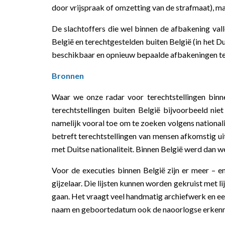
door vrijspraak of omzetting van de strafmaat), m
De slachtoffers die wel binnen de afbakening vall
België en terechtgestelden buiten België (in het Du
beschikbaar en opnieuw bepaalde afbakeningen t
Bronnen
Waar we onze radar voor terechtstellingen binne
terechtstellingen buiten België bijvoorbeeld nie
namelijk vooral toe om te zoeken volgens national
betreft terechtstellingen van mensen afkomstig ui
met Duitse nationaliteit. Binnen België werd dan 
Voor de executies binnen België zijn er meer – 
gijzelaar. Die lijsten kunnen worden gekruist met l
gaan. Het vraagt veel handmatig archiefwerk en een
naam en geboortedatum ook de naoorlogse erkenni