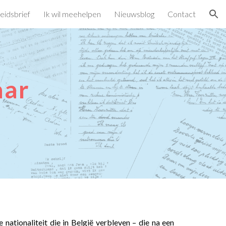
eidsbrief
Ik wil meehelpen
Nieuwsblog
Contact
ion
aar
ationaliteit die in België verbleven – die na een