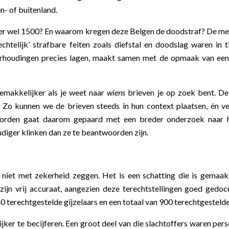
n- of buitenland.
 er wel 1500? En waarom kregen de
ze Belgen de doodstraf? De me
telijk’ strafbare feiten zoals diefstal en doodslag waren in ti
erhoudingen precies lagen, maakt samen met de opmaak van een z
emakkelijker als je weet naar
wiens
brieven je op zoek bent. De
Zo kunnen we de brieven steeds in hun context plaatsen, én v
woorden gaat daarom gepaard met een breder onderzoek naar 
udiger klinken dan ze te beantwoorden zijn.
 niet met zekerheid zeggen. Het is een schatting die is gemaak
zijn vrij accuraat, aangezien deze terechtstellingen goed gedo
240 terechtgestelde gijzelaars en een totaal van 900 terechtgestel
ijker te becijferen. Een groot deel van die slachtoffers waren per