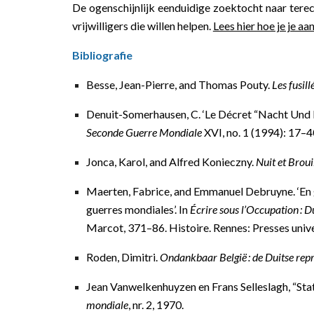
De ogenschijnlijk eenduidige zoektocht naar ter
vrijwilligers die willen helpen.
Lees hier hoe je je a
Bibliografie
Besse, Jean-Pierre, and Thomas Pouty.
Les fusil
Denuit-Somerhausen, C. ‘Le Décret “Nacht Und 
Seconde Guerre Mondiale
XVI, no. 1 (1994): 17–4
Jonca, Karol, and Alfred Konieczny.
Nuit et Broui
Maerten, Fabrice, and Emmanuel Debruyne. ‘En gui
guerres mondiales’. In
Écrire sous l’Occupation :
Marcot, 371–86. Histoire. Rennes: Presses unive
Roden, Dimitri.
Ondankbaar België : de Duitse rep
Jean Vanwelkenhuyzen en Frans Selleslagh, “Stat
mondiale
, nr. 2, 1970.