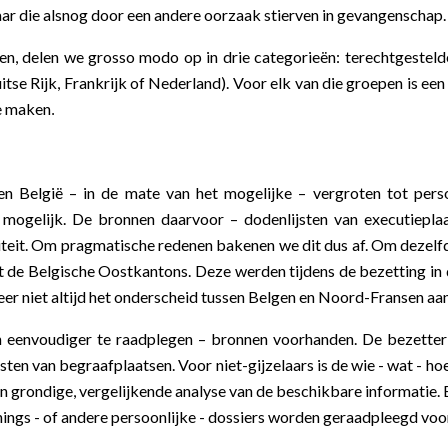
aar die alsnog door een andere oorzaak stierven in gevangenschap.
en, delen we grosso modo op in drie categorieën: terechtgestelde 
itse Rijk, Frankrijk of Nederland). Voor elk van die groepen is ee
e maken
.
n België – in de mate van het mogelijke – vergroten tot perso
t mogelijk. De bronnen daarvoor – dodenlijsten van executieplaa
iteit. Om pragmatische redenen bakenen we dit dus af. Om dezelf
t de Belgische Oostkantons. Deze werden tijdens de bezetting in d
weer niet altijd het onderscheid tussen Belgen en Noord-Fransen a
en eenvoudiger te raadplegen – bronnen voorhanden. De bezetter 
ijsten van begraafplaatsen. Voor niet-gijzelaars is de wie - wat -
 grondige, vergelijkende analyse van de beschikbare informatie. 
ngs - of andere persoonlijke - dossiers worden geraadpleegd vo