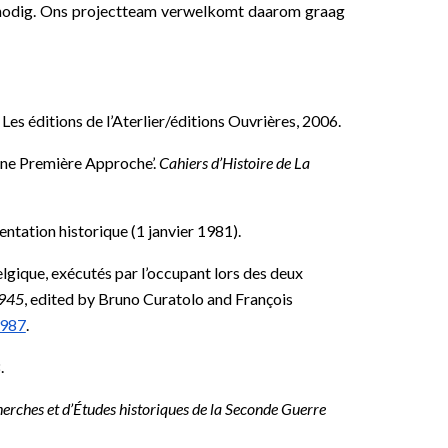
odnodig. Ons projectteam verwelkomt daarom graag
 Les éditions de l’Aterlier/éditions Ouvrières, 2006.
Une Première Approche’.
Cahiers d’Histoire de La
ntation historique (1 janvier 1981).
elgique, exécutés par l’occupant lors des deux
1945
, edited by Bruno Curatolo and François
0987
.
.
herches et d’Études historiques de la Seconde Guerre