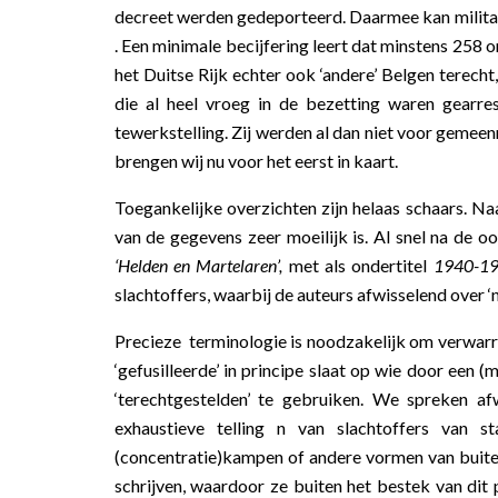
decreet werden gedeporteerd. Daarmee kan militai
. Een minimale becijfering leert dat minstens 25
het Duitse Rijk echter ook ‘andere’ Belgen terech
die al heel vroeg in de bezetting waren gearres
tewerkstelling. Zij werden al dan niet voor gemeenr
brengen wij nu voor het eerst in kaart.
Toegankelijke overzichten zijn helaas schaars. Naa
van de gegevens zeer moeilijk is. Al snel na de 
‘Helden en Martelaren’,
met als ondertitel
1940-19
slachtoffers, waarbij de auteurs afwisselend over ‘n
Precieze terminologie is noodzakelijk om verwarrin
‘gefusilleerde’ in principe slaat op wie door een 
‘terechtgestelden’ te gebruiken. We spreken a
exhaustieve telling n van slachtoffers van st
(concentratie)kampen of andere vormen van buiteng
schrijven, waardoor ze buiten het bestek van dit