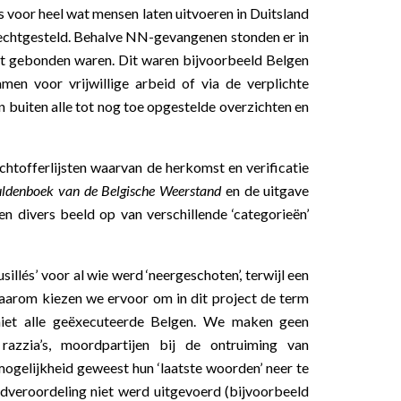
voor heel wat mensen laten uitvoeren in Duitsland
rechtgesteld. Behalve NN-gevangenen stonden er in
rzet gebonden waren. Dit waren bijvoorbeeld Belgen
men voor vrijwillige arbeid of via de verplichte
en buiten alle tot nog toe opgestelde overzichten en
achtofferlijsten waarvan de herkomst en verificatie
ldenboek van de Belgische Weerstand
en de uitgave
en divers beeld op van verschillende ‘categorieën’
llés’ voor al wie werd ‘neergeschoten’, terwijl een
. Daarom kiezen we ervoor om in dit project de term
 niet alle geëxecuteerde Belgen. We maken geen
 razzia’s, moordpartijen bij de ontruiming van
mogelijkheid geweest hun ‘laatste woorden’ neer te
odveroordeling niet werd uitgevoerd (bijvoorbeeld