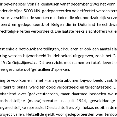
r bevelhebber Von Falkenhausen vanaf december 1941 het vonnis 
8 onder de bijna 5000 NN-gedeporteerden ook effectief werden te
t, voor verschillende soorten misdaden die niet noodzakelijk ve
teerd en gedeporteerd, of Belgen die in Duitsland terechtkwa
echtelijke feiten veroordeeld. Die laatste reeks slachtoffers vall
st enkele betrouwbare tellingen, circuleren er ook een aantal sl
oorlog werden bijvoorbeeld ‘huldeboeken’ uitgegeven, zoals het
Gu
45 De Gefusiljeerden.
Dit overzicht met namen en foto’s levert e
eergeschoten’, of ‘gefusilleerd’ spreken.
g te voorkomen. In het Frans gebruikt men bijvoorbeeld vaak ‘fusi
(militair) tribunaal werd ter dood veroordeeld en terechtgesteld
fwisselend over ‘geëxecuteerden’, maar daarmee bedoelen we
andrechtelijke (massa)executies na juli 1944, gewelddadige
erechtelijke repressie. Die slachtoffers zijn helaas nooit in de 
 project vallen. Hetzelfde geldt voor gedeporteerden wier terdo