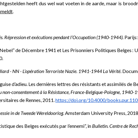
echtgestelden heeft dus wel wat voeten in de aarde, maar is bro
anmeldt
.
lés. Répression et exécutions pendant l’Occupation (1940-1944).
Parijs:
Nebel” de Décembre 1941 et Les Prisonniers Politiques Belges : 
0.
llard - NN - L’opération Terroriste Nazie. 1941-1944 La Vérité
. Docume
se d’adieu. Les dernières lettres des résistants et assimilés de B
 Du non-consentement à la Résistance, France-Belgique-Pologne, 1940-
rsitaires de Rennes, 2011.
https://doi.org/10.4000/books.pur.11
ressie in de Tweede Wereldoorlog
. Amsterdam University Press, 2018
istique des Belges exécutés par l’ennemi”, in
Bulletin. Centre de Rec